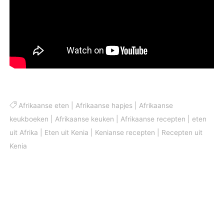
Afrikaanse eten
|
Afrikaanse hapjes
|
Afrikaanse
keukboeken
|
Afrikaanse keuken
|
Afrikaanse recepten
|
eten
uit Afrika
|
Eten uit Kenia
|
Kenianse recepten
|
Recepten uit
Kenia