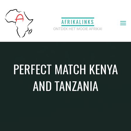
Ga
naar
AFRIKALINKS
de
ONTDEK HET MOOIE AFRIKA!
inhoud
PERFECT MATCH KENYA
AND TANZANIA