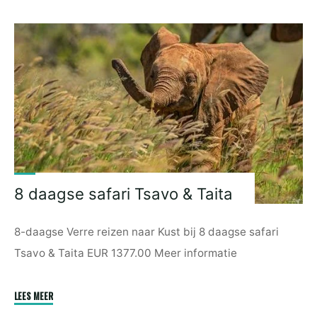
Beach
Resort
&
Spa"
8 daagse safari Tsavo & Taita
8-daagse Verre reizen naar Kust bij 8 daagse safari
Tsavo & Taita EUR 1377.00 Meer informatie
"8
LEES MEER
daagse