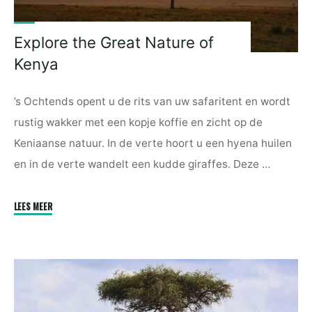
Explore the Great Nature of
Kenya
’s Ochtends opent u de rits van uw safaritent en wordt
rustig wakker met een kopje koffie en zicht op de
Keniaanse natuur. In de verte hoort u een hyena huilen
en in de verte wandelt een kudde giraffes. Deze …
"Explore
LEES MEER
the
Great
Nature
of
Kenya"