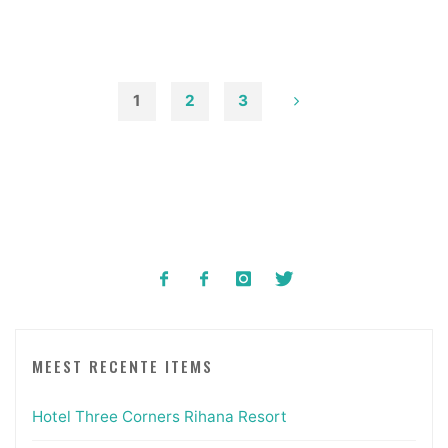
safari
Tsavo
&
Taita"
1
2
3
Berichten
paginering
MEEST RECENTE ITEMS
Hotel Three Corners Rihana Resort