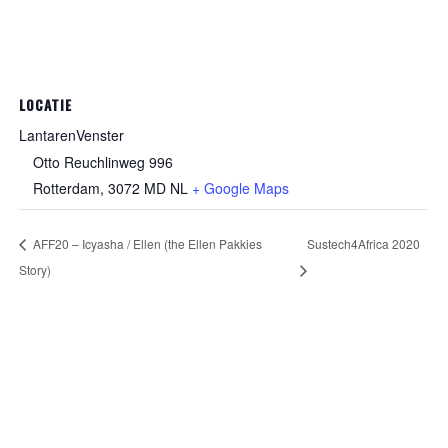
LOCATIE
LantarenVenster
Otto Reuchlinweg 996
Rotterdam
,
3072 MD
NL
+ Google Maps
AFF20 – Icyasha / Ellen (the Ellen Pakkies
Sustech4Africa 2020
Story)