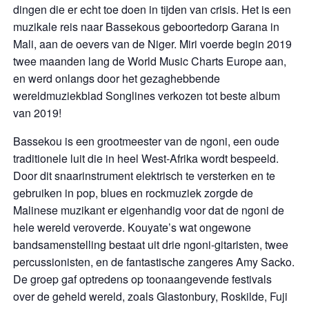
dingen die er echt toe doen in tijden van crisis. Het is een
muzikale reis naar Bassekous geboortedorp Garana in
Mali, aan de oevers van de Niger. Miri voerde begin 2019
twee maanden lang de World Music Charts Europe aan,
en werd onlangs door het gezaghebbende
wereldmuziekblad Songlines verkozen tot beste album
van 2019!
Bassekou is een grootmeester van de ngoni, een oude
traditionele luit die in heel West-Afrika wordt bespeeld.
Door dit snaarinstrument elektrisch te versterken en te
gebruiken in pop, blues en rockmuziek zorgde de
Malinese muzikant er eigenhandig voor dat de ngoni de
hele wereld veroverde. Kouyate’s wat ongewone
bandsamenstelling bestaat uit drie ngoni-gitaristen, twee
percussionisten, en de fantastische zangeres Amy Sacko.
De groep gaf optredens op toonaangevende festivals
over de geheld wereld, zoals Glastonbury, Roskilde, Fuji