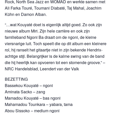
Rock, North Sea Jazz en WOMAD en werkte samen met
Ali Farka Touré, Toumani Diabaté, Taj Mahal, Joachim
Kühn en Damon Alban.
“…wat Kouyaté doet is eigenlijk altijd goed. Zo ook zijn
nieuwe album Miri. Zijn hele carrière en ook zijn
familieband Ngoni Ba draait om de ngoni, de kleine
viersnarige luit. Toch speelt die op dit album een kleinere
rol, hij ranselt het gitaartje niet in zijn bekende Hendrix-
achtige stijl. Belangrijker is de kalme swing van de band
die hij heerlijk kan opvoeren tot een stomende groove.” –
NRC Handelsblad, Leendert van der Valk
BEZETTING
Bassekou Kouyaté – ngoni
Aminata Sacko – zang
Mamadou Kouyaté – bas ngoni
Mahamadou Tounkara – yabara, tama
Abou Sissoko – medium ngoni