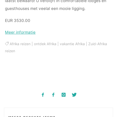
laatst bewaard! U verblijft in comfortabele lodges en
guesthouses met veelal een mooie ligging.
EUR 3530.00
Meer informatie
Afrika reizen
|
ontdek Afrika
|
vakantie Afrika
|
Zuid-Afrika
reizen