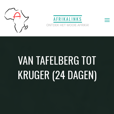
Ga
naar
AFRIKALINKS
de
ONTDEK HET MOOIE AFRIKA!
inhoud
VAN TAFELBERG TOT
KRUGER (24 DAGEN)