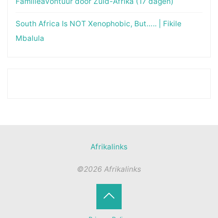
Familieavontuur door Zuid-Afrika (17 dagen)
South Africa Is NOT Xenophobic, But….. | Fikile
Mbalula
Afrikalinks
©2026 Afrikalinks
Terug