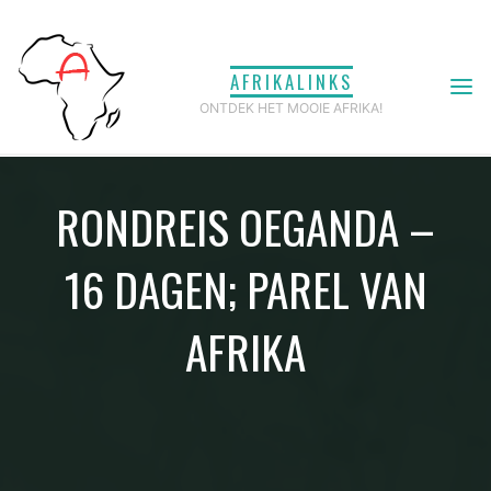
Ga
naar
AFRIKALINKS
de
ONTDEK HET MOOIE AFRIKA!
inhoud
RONDREIS OEGANDA –
16 DAGEN; PAREL VAN
AFRIKA