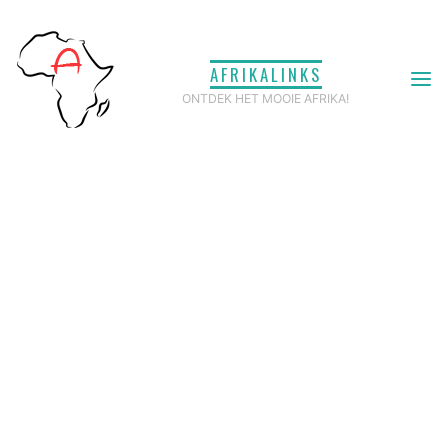
Ga
naar
AFRIKALINKS
de
ONTDEK HET MOOIE AFRIKA!
inhoud