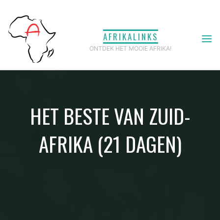
Ga
naar
AFRIKALINKS
de
ONTDEK HET MOOIE AFRIKA!
inhoud
HET BESTE VAN ZUID-
AFRIKA (21 DAGEN)