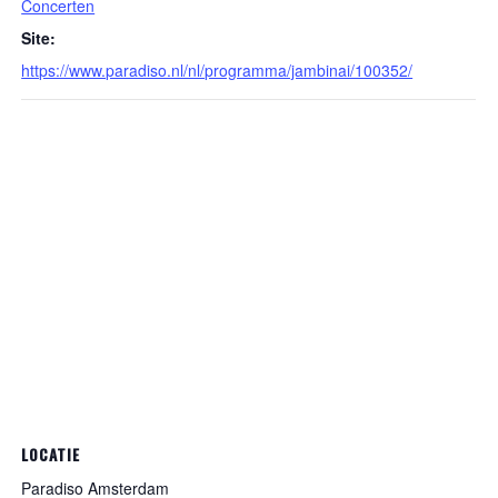
Concerten
Site:
https://www.paradiso.nl/nl/programma/jambinai/100352/
LOCATIE
Paradiso Amsterdam