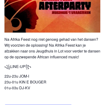
Na Afrika Feest nog niet genoeg gehad van het dansen?
Wij voorzien de oplossing! Na Afrika Feest kan je
afzakken naar ons Jeugdhuis in Lot voor verder te dansen
op de opzwepende African influenced music!
꧁LINE-UP꧂
22u-23u JOM-I
23u-01u KIN E BOUGER
01u-03u DJ-KV