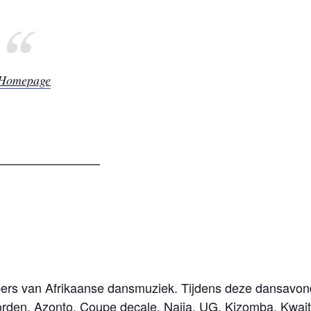
Homepage
————————
ebbers van Afrikaanse dansmuziek. Tijdens deze dansavon
orden, Azonto, Coupe decale, Naija, UG, Kizomba, Kwait