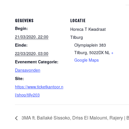
GEGEVENS
LOCATIE
Begin:
Horeca T Kwadraat
21/03/2020, 22:00
Tilburg
Einde:
Olympiaplein 383
Tilburg
,
5022DX
NL
+
22/03/2020, 03:00
Google Maps
Evenement Categorie:
Dansavonden
Site:
https://www.ticketkantoor.n
l/shop/tilly203
3MA ft. Ballaké Sissoko, Driss El Maloumi, Rajery | 