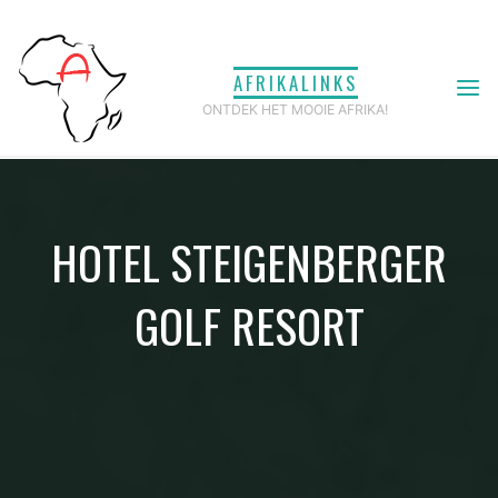
Ga
naar
AFRIKALINKS
de
ONTDEK HET MOOIE AFRIKA!
inhoud
HOTEL STEIGENBERGER
GOLF RESORT