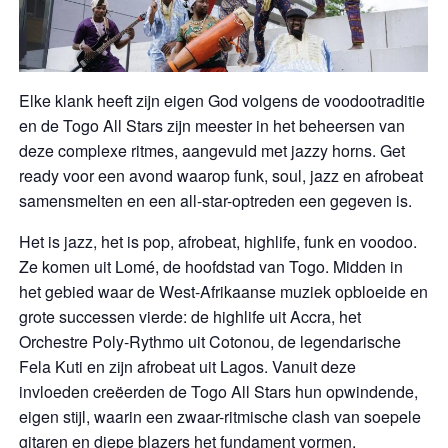
Elke klank heeft zijn eigen God volgens de voodootraditie
en de Togo All Stars zijn meester in het beheersen van
deze complexe ritmes, aangevuld met jazzy horns. Get
ready voor een avond waarop funk, soul, jazz en afrobeat
samensmelten en een all-star-optreden een gegeven is.
Het is jazz, het is pop, afrobeat, highlife, funk en voodoo.
Ze komen uit Lomé, de hoofdstad van Togo. Midden in
het gebied waar de West-Afrikaanse muziek opbloeide en
grote successen vierde: de highlife uit Accra, het
Orchestre Poly-Rythmo uit Cotonou, de legendarische
Fela Kuti en zijn afrobeat uit Lagos. Vanuit deze
invloeden creëerden de Togo All Stars hun opwindende,
eigen stijl, waarin een zwaar-ritmische clash van soepele
gitaren en diepe blazers het fundament vormen.