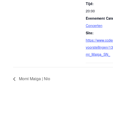
Tijd:
20:00
Evenement Cate
Concerten
Site:
https://www.ccde
voorstellingen/1
mi_Maiga_SN_
Momi Maiga | Nio