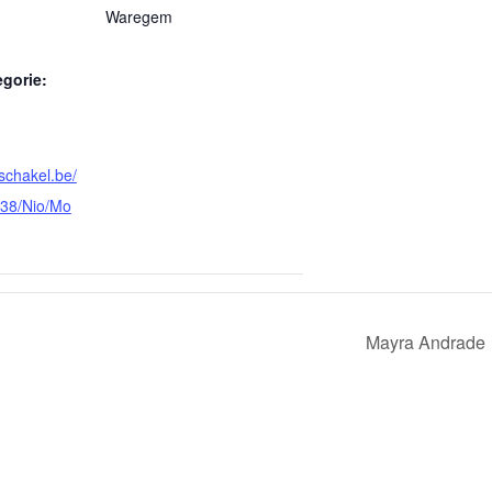
Waregem
gorie:
schakel.be/
338/Nio/Mo
Mayra Andrade