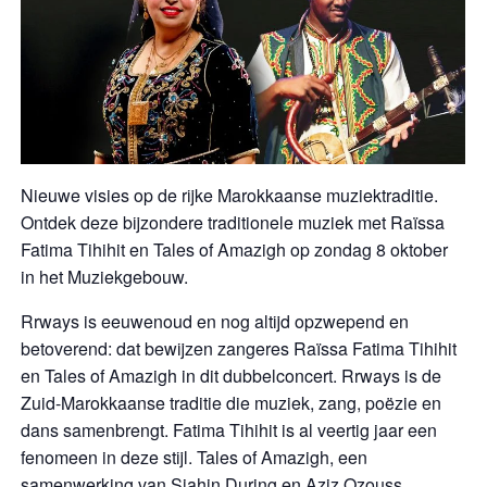
Nieuwe visies op de rijke Marokkaanse muziektraditie.
Ontdek deze bijzondere traditionele muziek met Raïssa
Fatima Tihihit en Tales of Amazigh op zondag 8 oktober
in het Muziekgebouw.
Rrways is eeuwenoud en nog altijd opzwepend en
betoverend: dat bewijzen zangeres Raïssa Fatima Tihihit
en Tales of Amazigh in dit dubbelconcert. Rrways is de
Zuid-Marokkaanse traditie die muziek, zang, poëzie en
dans samenbrengt. Fatima Tihihit is al veertig jaar een
fenomeen in deze stijl. Tales of Amazigh, een
samenwerking van Sjahin During en Aziz Ozouss,