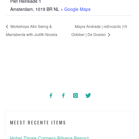
Piet Heinkade 1
Amsterdam
,
1019 BR
NL
+ Google Maps
Workshops Afro Swing &
Mayra Andrade | reEncanto |10
Marrabenta with Judith Novela
October | De Doelen
MEEST RECENTE ITEMS
Hotel Three Corners Rihana Resort