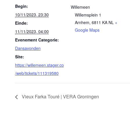
Begin:
Willemeen
10/11/2023, 23:30
Willemsplein 1
Arnhem
,
6811 KA
NL
+
Einde:
Google Maps
11/11/2023, 04:00
Evenement Categorie:
Dansavonden
Site:
https://willemeen.stager.co
/web/tickets/111319580
Vieux Farka Touré | VERA Groningen