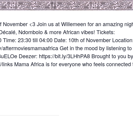
of November <3 Join us at Willemeen for an amazing nig
Décalé, Ndombolo & more African vibes! Tickets:
 Time: 23:30 till 04:00 Date: 10th of November Location
y/aftermoviesmamaafrica Get in the mood by listening to
i/3BuELOe Deezer: https://bit.ly/3LHhPA8 Brought to you b
/links Mama Africa is for everyone who feels connected 