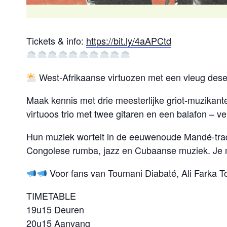
Tickets & info:
https://bit.ly/4aAPCtd
West-Afrikaanse virtuozen met een vleug dese
Maak kennis met drie meesterlijke griot-muzikant
virtuoos trio met twee gitaren en een balafon – v
Hun muziek wortelt in de eeuwenoude Mandé-tradit
Congolese rumba, jazz en Cubaanse muziek. Je m
Voor fans van Toumani Diabaté, Ali Farka To
TIMETABLE
19u15 Deuren
20u15 Aanvang