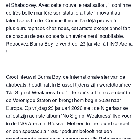
et Shaboozey. Avec cette nouvelle réalisation, il confirme
de très belle manière son statut d’artiste innovant au
talent sans limite. Comme il nous l’a déjà prouvé à
plusieurs reprises chez nous, cet artiste exceptionnel fait
de chacun de ses concerts un événement inoubliable.
Retrouvez Burna Boy le vendredi 23 janvier à l’ING Arena
!
—
Groot nieuws! Burna Boy, de internationale ster van de
afrobeats, houdt halt in Brussel tijdens zijn wereldtournee
‘No Sign of Weakness Tour’. De tour start in november in
de Verenigde Staten en brengt hem begin 2026 naar
Europa. Op vrijdag 23 januari 2026 stelt de Nigeriaanse
artiest zijn achtste album ‘No Sign of Weakness’ live voor
in de ING Arena in Brussel. Met een in the round concert
en een spectaculair 360° podium belooft het een
meeslepende ervaring te worden voor zijn Belgische fans.