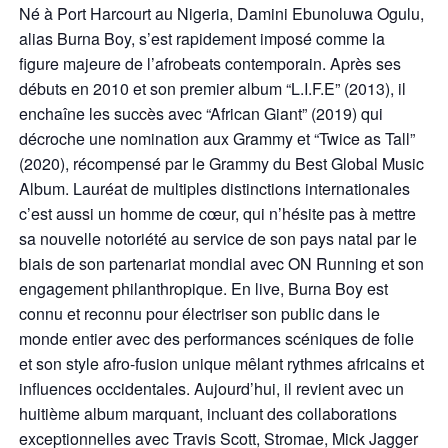
Né à Port Harcourt au Nigeria, Damini Ebunoluwa Ogulu,
alias Burna Boy, s’est rapidement imposé comme la
figure majeure de l’afrobeats contemporain. Après ses
débuts en 2010 et son premier album “L.I.F.E” (2013), il
enchaîne les succès avec “African Giant” (2019) qui
décroche une nomination aux Grammy et “Twice as Tall”
(2020), récompensé par le Grammy du Best Global Music
Album. Lauréat de multiples distinctions internationales
c’est aussi un homme de cœur, qui n’hésite pas à mettre
sa nouvelle notoriété au service de son pays natal par le
biais de son partenariat mondial avec ON Running et son
engagement philanthropique. En live, Burna Boy est
connu et reconnu pour électriser son public dans le
monde entier avec des performances scéniques de folie
et son style afro-fusion unique mêlant rythmes africains et
influences occidentales. Aujourd’hui, il revient avec un
huitième album marquant, incluant des collaborations
exceptionnelles avec Travis Scott, Stromae, Mick Jagger