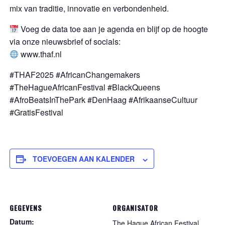
mix van traditie, innovatie en verbondenheid.
Voeg de data toe aan je agenda en blijf op de hoogte
via onze nieuwsbrief of socials:
www.thaf.nl
#THAF2025 #AfricanChangemakers
#TheHagueAfricanFestival #BlackQueens
#AfroBeatsInThePark #DenHaag #AfrikaanseCultuur
#GratisFestival
TOEVOEGEN AAN KALENDER
GEGEVENS
ORGANISATOR
Datum:
The Hague African Festival