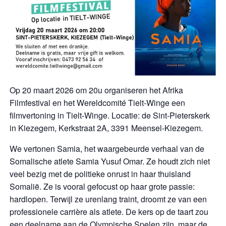
Op 20 maart 2026 om 20u organiseren het Afrika
Filmfestival en het Wereldcomité Tielt-Winge een
filmvertoning in Tielt-Winge. Locatie: de Sint-Pieterskerk
in Kiezegem, Kerkstraat 2A, 3391 Meensel-Kiezegem.
We vertonen Samia, het waargebeurde verhaal van de
Somalische atlete Samia Yusuf Omar. Ze houdt zich niet
veel bezig met de politieke onrust in haar thuisland
Somalië. Ze is vooral gefocust op haar grote passie:
hardlopen. Terwijl ze urenlang traint, droomt ze van een
professionele carrière als atlete. De kers op de taart zou
een deelname aan de Olympische Spelen zijn, maar de