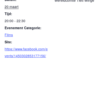
Wereldcomité Tielt-Winge
20 maart
Tijd:
20:00 - 22:30
Evenement Categorie:
Films
Site:
https://www.facebook.com/e
vents/1450302853177156/