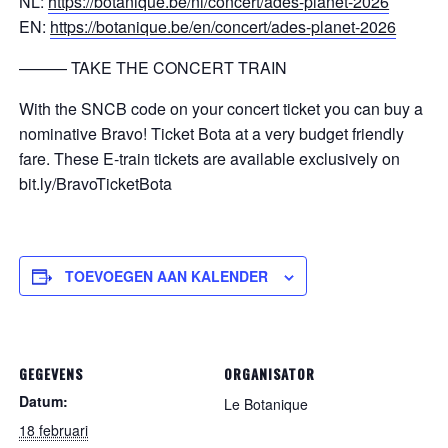
NL:
https://botanique.be/nl/concert/ades-planet-2026
EN:
https://botanique.be/en/concert/ades-planet-2026
——— TAKE THE CONCERT TRAIN
With the SNCB code on your concert ticket you can buy a
nominative Bravo! Ticket Bota at a very budget friendly
fare. These E-train tickets are available exclusively on
bit.ly/BravoTicketBota
TOEVOEGEN AAN KALENDER
GEGEVENS
ORGANISATOR
Datum:
Le Botanique
18 februari