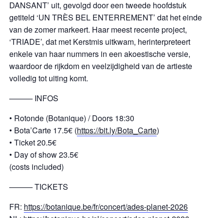
DANSANT’ uit, gevolgd door een tweede hoofdstuk
getiteld ‘UN TRÈS BEL ENTERREMENT’ dat het einde
van de zomer markeert. Haar meest recente project,
‘TRIADE’, dat met Kerstmis uitkwam, herinterpreteert
enkele van haar nummers in een akoestische versie,
waardoor de rijkdom en veelzijdigheid van de artieste
volledig tot uiting komt.
——— INFOS
• Rotonde (Botanique) / Doors 18:30
• Bota’Carte 17.5€ (
https://bit.ly/Bota_Carte
)
• Ticket 20.5€
• Day of show 23.5€
(costs included)
——— TICKETS
FR:
https://botanique.be/fr/concert/ades-planet-2026