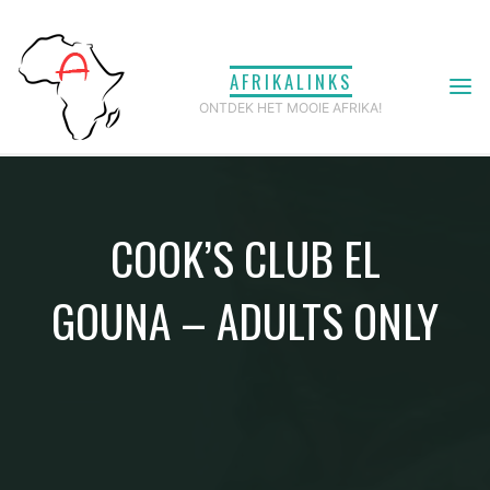
Ga
naar
AFRIKALINKS
de
ONTDEK HET MOOIE AFRIKA!
inhoud
COOK’S CLUB EL
GOUNA – ADULTS ONLY