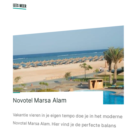
LEES MEER
"Jaz
Mirabel
Beach
Resort"
Novotel Marsa Alam
Vakantie vieren in je eigen tempo doe je in het moderne
Novotel Marsa Alam. Hier vind je de perfecte balans
tussen actief en ontspanning. Een fanatiek potje
beachvolleybal om daarna met de yoga weer helemaal