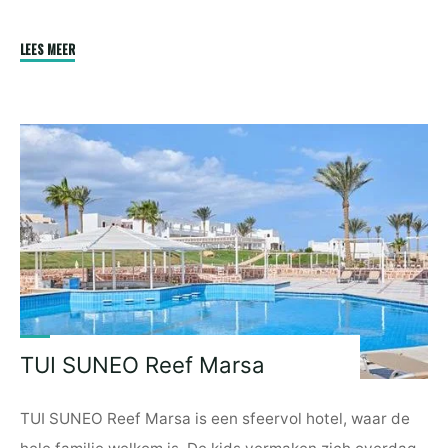
"Akon
LEES MEER
|
Africa
Needs
Rebranding
|
Africa
must
tell
her
own
stories
|
TUI SUNEO Reef Marsa
Shaka
Zulu
TUI SUNEO Reef Marsa is een sfeervol hotel, waar de
Should
Be
hele familie welkom is. De kids vermaken zich overdag