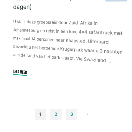
dagen)
U start deze groepsreis door Zuid-Afrika in
Johannesburg en reist in een luxe 4×4 safaritruck met
maximaal 14 personen naar Kaapstad. Uiteraard
bezoekt u het beroemde Krugerpark waar u 3 nachten
aan de rand van het park slaapt. Via Swaziland …
LEES MEER
"Klassiek
Afrika
Zuid-
(24
dagen)"
1
2
3
Berichten