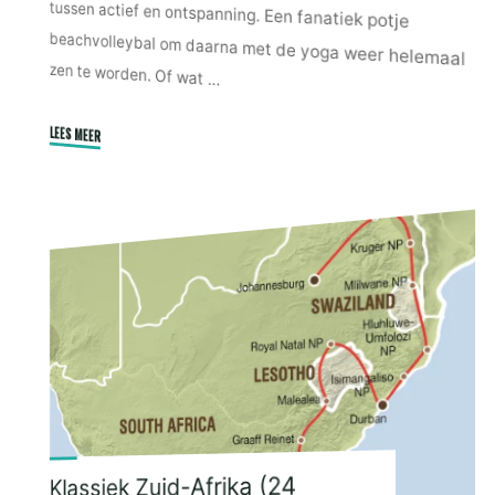
zen te worden. Of wat …
LEES MEER
"Novotel
Marsa
Alam"
Klassiek Zuid-Afrika (24