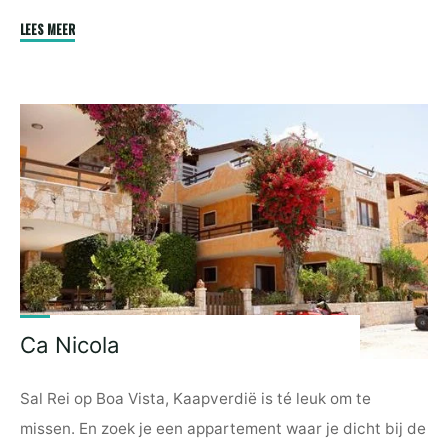
"How
LEES MEER
To
Make
Bobotie
|
South
African
Recipe
|
Africa
Web
TV
1-
Ca Nicola
minute
Culinary
Sal Rei op Boa Vista, Kaapverdië is té leuk om te
Tips"
missen. En zoek je een appartement waar je dicht bij de