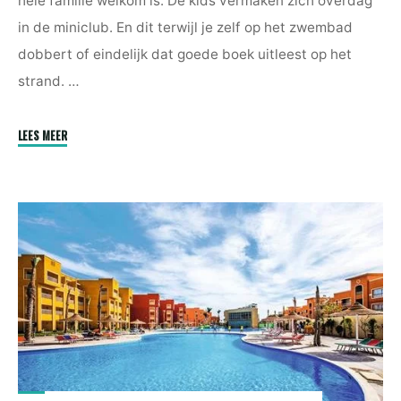
A
in de miniclub. En dit terwijl je zelf op het zwembad
Superhero"
dobbert of eindelijk dat goede boek uitleest op het
strand. …
"TUI
LEES MEER
SUNEO
Reef
Marsa"